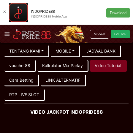
×
INDOPRIDE88
Download
INDOPRIDE88 Mobile App
MASUK
DAFTAR
TENTANG KAMI
MOBILE
JADWAL BANK
voucher88
Kalkulator Mix Parlay
Video Tutorial
Cara Betting
LINK ALTERNATIF
RTP LIVE SLOT
VIDEO JACKPOT INDOPRIDE88