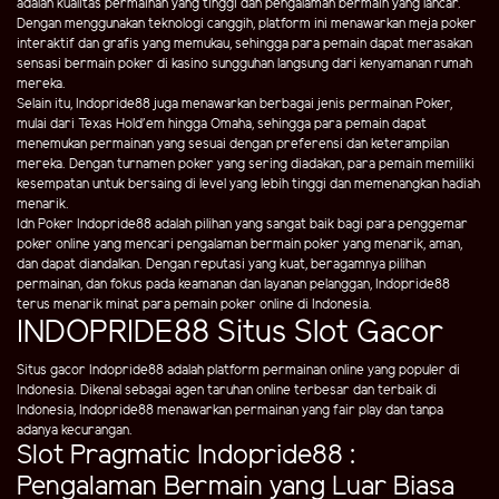
adalah kualitas permainan yang tinggi dan pengalaman bermain yang lancar.
Dengan menggunakan teknologi canggih, platform ini menawarkan meja poker
interaktif dan grafis yang memukau, sehingga para pemain dapat merasakan
sensasi bermain poker di kasino sungguhan langsung dari kenyamanan rumah
mereka.
Selain itu, Indopride88 juga menawarkan berbagai jenis permainan Poker,
mulai dari Texas Hold'em hingga Omaha, sehingga para pemain dapat
menemukan permainan yang sesuai dengan preferensi dan keterampilan
mereka. Dengan turnamen poker yang sering diadakan, para pemain memiliki
kesempatan untuk bersaing di level yang lebih tinggi dan memenangkan hadiah
menarik.
Idn Poker Indopride88 adalah pilihan yang sangat baik bagi para penggemar
poker online yang mencari pengalaman bermain poker yang menarik, aman,
dan dapat diandalkan. Dengan reputasi yang kuat, beragamnya pilihan
permainan, dan fokus pada keamanan dan layanan pelanggan, Indopride88
terus menarik minat para pemain poker online di Indonesia.
INDOPRIDE88 Situs Slot Gacor
Situs gacor Indopride88 adalah platform permainan online yang populer di
Indonesia. Dikenal sebagai agen taruhan online terbesar dan terbaik di
Indonesia, Indopride88 menawarkan permainan yang fair play dan tanpa
adanya kecurangan.
Slot Pragmatic Indopride88 :
Pengalaman Bermain yang Luar Biasa