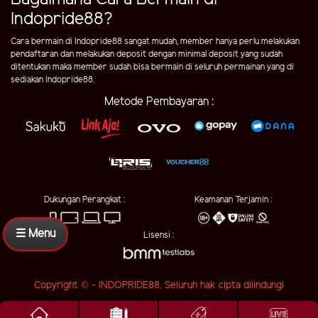
Indopride88?
Cara bermain di Indopride88 sangat mudah, member hanya perlu melakukan
pendaftaran dan melakukan deposit dengan minimal deposit yang sudah
ditentukan maka member sudah bisa bermain di seluruh permainan yang di
sediakan Indopride88.
Metode Pembayaran :
Dukungan Perangkat :
Keamanan Terjamin :
☰ Menu
Lisensi :
Copyright © - INDOPRIDE88. Seluruh hak cipta dilindungi