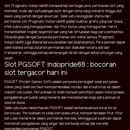
Slot Pragmatic Indopride88 menawarkan berbagai jenis permainan slot yang
memikat, mulai dari petualangan epik dengan tema yang menarik hingga slot
klasik yang penuh dengan keseruan. Salah satu keunggulan utama dari
permainan slot Pragmatic Indopride88 adalah kualitas grafis yang luar biasa,
efek suara yang mengagumkan, dan fitur bonus yang menggiurkan. Hal ini
menambahkan tingkat kegembiraan yang tak terlupakan bagi para pemainnya.
Dibandingkan dengan penyedia permainan slot online lainnya, Pragmatic
Indopride88 juga dikenal karena keadilan dan keamanannya. Para pemain dapat
yakin bahwa setiap putaran permainan slot dilakukan secara adil dan
transparan, sehingga setiap kemenangan diraih dengan keberuntungan yang
sejati.
Slot PGSOFT Indopride88 : bocoran
slot tergacor hari ini
PGSOFT (Pocket Games Soft) adalah penyedia perangkat lunak perjudian
online yang telah berhasil memperkenalkan inovasi dan kreativitas ke dalam
industri perjudian. Perusahaan ini telah menjadi pemimpin dalam menciptakan
pengalaman perjudian yang menarik dan mendebarkan bagi para pemain di
seluruh dunia.
Salah satu kunci keberhasilan PGSOFT adalah kemampuannya untuk terus
berinovasi. Perusahaan ini selalu berusaha untuk memperkenalkan fitur-fitur
baru dan menarik ke dalam permainan mereka, sehingga para pemain dapat
menikmati pengalaman yang segar dan berbeda setiap kali mereka
memainkan permainan PGSOFT.