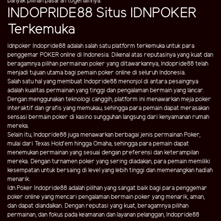
banyak pilihan pasaran togel lainnya.
INDOPRIDE88 Situs IDNPOKER
Terkemuka
Idnpoker Indopride88 adalah salah satu platform terkemuka untuk para
penggemar POKER online di Indonesia. Dikenal atas reputasinya yang kuat dan
beragamnya pilihan permainan poker yang ditawarkannya, Indopride88 telah
menjadi tujuan utama bagi pemain poker online di seluruh Indonesia.
Salah satu hal yang membuat Indopride88 menonjol di antara pesaingnya
adalah kualitas permainan yang tinggi dan pengalaman bermain yang lancar.
Dengan menggunakan teknologi canggih, platform ini menawarkan meja poker
interaktif dan grafis yang memukau, sehingga para pemain dapat merasakan
sensasi bermain poker di kasino sungguhan langsung dari kenyamanan rumah
mereka.
Selain itu, Indopride88 juga menawarkan berbagai jenis permainan Poker,
mulai dari Texas Hold'em hingga Omaha, sehingga para pemain dapat
menemukan permainan yang sesuai dengan preferensi dan keterampilan
mereka. Dengan turnamen poker yang sering diadakan, para pemain memiliki
kesempatan untuk bersaing di level yang lebih tinggi dan memenangkan hadiah
menarik.
Idn Poker Indopride88 adalah pilihan yang sangat baik bagi para penggemar
poker online yang mencari pengalaman bermain poker yang menarik, aman,
dan dapat diandalkan. Dengan reputasi yang kuat, beragamnya pilihan
permainan, dan fokus pada keamanan dan layanan pelanggan, Indopride88