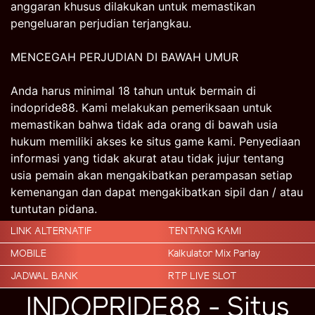
anggaran khusus dilakukan untuk memastikan
pengeluaran perjudian terjangkau.
MENCEGAH PERJUDIAN DI BAWAH UMUR
Anda harus minimal 18 tahun untuk bermain di
indopride88. Kami melakukan pemeriksaan untuk
memastikan bahwa tidak ada orang di bawah usia
hukum memiliki akses ke situs game kami. Penyediaan
informasi yang tidak akurat atau tidak jujur tentang
usia pemain akan mengakibatkan perampasan setiap
kemenangan dan dapat mengakibatkan sipil dan / atau
tuntutan pidana.
LINK ALTERNATIF
TENTANG KAMI
MOBILE
Kalkulator Mix Parlay
JADWAL BANK
RTP LIVE SLOT
INDOPRIDE88 - Situs