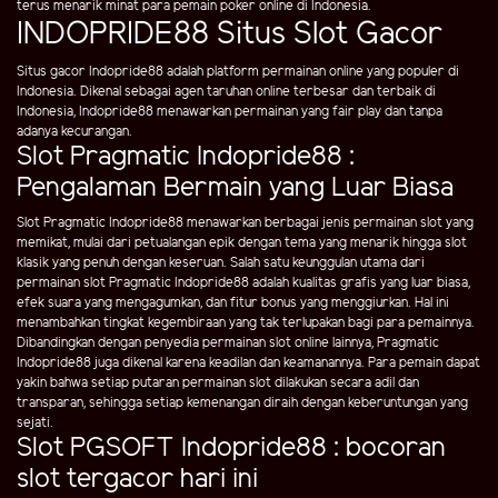
terus menarik minat para pemain poker online di Indonesia.
INDOPRIDE88 Situs Slot Gacor
Situs gacor Indopride88 adalah platform permainan online yang populer di
Indonesia. Dikenal sebagai agen taruhan online terbesar dan terbaik di
Indonesia, Indopride88 menawarkan permainan yang fair play dan tanpa
adanya kecurangan.
Slot Pragmatic Indopride88 :
Pengalaman Bermain yang Luar Biasa
Slot Pragmatic Indopride88 menawarkan berbagai jenis permainan slot yang
memikat, mulai dari petualangan epik dengan tema yang menarik hingga slot
klasik yang penuh dengan keseruan. Salah satu keunggulan utama dari
permainan slot Pragmatic Indopride88 adalah kualitas grafis yang luar biasa,
efek suara yang mengagumkan, dan fitur bonus yang menggiurkan. Hal ini
menambahkan tingkat kegembiraan yang tak terlupakan bagi para pemainnya.
Dibandingkan dengan penyedia permainan slot online lainnya, Pragmatic
Indopride88 juga dikenal karena keadilan dan keamanannya. Para pemain dapat
yakin bahwa setiap putaran permainan slot dilakukan secara adil dan
transparan, sehingga setiap kemenangan diraih dengan keberuntungan yang
sejati.
Slot PGSOFT Indopride88 : bocoran
slot tergacor hari ini