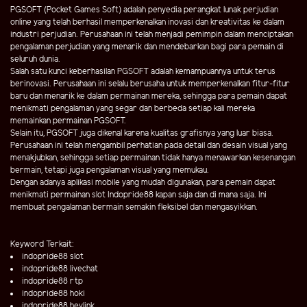
PGSOFT (Pocket Games Soft) adalah penyedia perangkat lunak perjudian
online yang telah berhasil memperkenalkan inovasi dan kreativitas ke dalam
industri perjudian. Perusahaan ini telah menjadi pemimpin dalam menciptakan
pengalaman perjudian yang menarik dan mendebarkan bagi para pemain di
seluruh dunia.
Salah satu kunci keberhasilan PGSOFT adalah kemampuannya untuk terus
berinovasi. Perusahaan ini selalu berusaha untuk memperkenalkan fitur-fitur
baru dan menarik ke dalam permainan mereka, sehingga para pemain dapat
menikmati pengalaman yang segar dan berbeda setiap kali mereka
memainkan permainan PGSOFT.
Selain itu, PGSOFT juga dikenal karena kualitas grafisnya yang luar biasa.
Perusahaan ini telah mengambil perhatian pada detail dan desain visual yang
menakjubkan, sehingga setiap permainan tidak hanya menawarkan kesenangan
bermain, tetapi juga pengalaman visual yang memukau.
Dengan adanya aplikasi mobile yang mudah digunakan, para pemain dapat
menikmati permainan slot Indopride88 kapan saja dan di mana saja. Ini
membuat pengalaman bermain semakin fleksibel dan mengasyikkan.
Keyword Terkait:
indopride88 slot
indopride88 livechat
indopride88 rtp
indopride88 hoki
indopride88 heylink