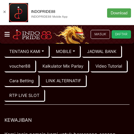
×
INDOPRIDE88
Download
INDOPRIDE88 Mobile App
MASUK
DAFTAR
TENTANG KAMI
MOBILE
JADWAL BANK
voucher88
Kalkulator Mix Parlay
Video Tutorial
Cara Betting
LINK ALTERNATIF
RTP LIVE SLOT
KEWAJIBAN