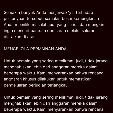
Semakin banyak Anda menjawab 'ya' terhadap
pertanyaan tersebut, semakin besar kemungkinan
Anda memiliki masalah judi yang serius dan mungkin
ingin mencari bantuan dan saran melalui saluran
diuraikan di atas
MENGELOLA PERMAINAN ANDA
Untuk pemain yang sering menikmati judi, tidak jarang
menghabiskan lebih dari anggaran mereka dalam
beberapa waktu. Kami menyarankan bahwa rencana
anggaran khusus dilakukan untuk memastikan
pengeluaran perjudian terjangkau.
Untuk pemain yang sering menikmati judi, tidak jarang
menghabiskan lebih dari anggaran mereka dalam
beberapa waktu. Kami menyarankan bahwa rencana