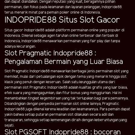
dan dapat diandalkan. Dengan reputasi yang kuat, beragamnya pilihan
permainan, dan fokus pada keamanan dan layanan pelanggan, Indopride88
terus menarik minat para pemain poker online di Indonesia.
INDOPRIDE88 Situs Slot Gacor
Situs gacor Indopride88 adalah platform permainan online yang populer di
Indonesia. Dikenal sebagai agen taruhan online terbesar dan terbaik di
Indonesia, Indopride88 menawarkan permainan yang fair play dan tanpa
adanya kecurangan.
Slot Pragmatic Indopride88 :
Pengalaman Bermain yang Luar Biasa
Slot Pragmatic Indopride88 menawarkan berbagai jenis permainan slot yang
memikat, mulai dari petualangan epik dengan tema yang menarik hingga slot
klasik yang penuh dengan keseruan. Salah satu keunggulan utama dari
permainan slot Pragmatic Indopride88 adalah kualitas grafis yang luar biasa,
efek suara yang mengagumkan, dan fitur bonus yang menggiurkan. Hal ini
menambahkan tingkat kegembiraan yang tak terlupakan bagi para pemainnya.
Dibandingkan dengan penyedia permainan slot online lainnya, Pragmatic
Indopride88 juga dikenal karena keadilan dan keamanannya. Para pemain dapat
yakin bahwa setiap putaran permainan slot dilakukan secara adil dan
transparan, sehingga setiap kemenangan diraih dengan keberuntungan yang
sejati.
Slot PGSOFT Indopride88 : bocoran