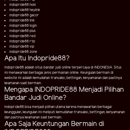
indopride88 hoki
indopride88 heylink
indopride88 gacor
indopride88 link
indopride88 login
indopride88 plus
indopride88 red
indopride88 rtp
indopride88 vip
indopride88 zone
Apa Itu Indopride88?
Indopride88 adalah situs bandar judi online terpercaya di INDONESIA. Situs
ini menawarkan berbagai jenis permainan online. Keungulan bermain di
website ini adalah kemudahan transaksi, bettingan, kenyamanan dan pastinya
keamanan saat bermain.
Mengapa INDOPRIDE88 Menjadi Pilihan
Bandar Judi Online?
Indopride88 bisa menjadi pilihan utama karena menawarkan berbagai
keunggulan, keungulan ini meliputi kemudahan transaksi, bettingan, kenyamanan
dan pastinya keamanan saat bermain.
Apa Saja Keuntungan Bermain di