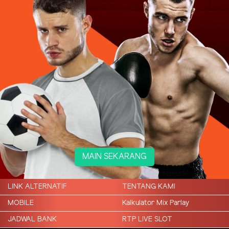
MAIN SEKARANG
LINK ALTERNATIF
TENTANG KAMI
MOBILE
Kalkulator Mix Parlay
JADWAL BANK
RTP LIVE SLOT