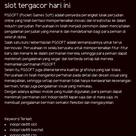
slot tergacor hari ini
PGSOFT (Pocket Games Soft) adalah penyedia perangkat lunak perjudian
online yang telah berhasil memperkenalkan inovasi dan kreativitas ke dalam
industri perjudian. Perusahaan ini telah menjadi pemimpin dalam menciptakan
pengalaman perjudian yang menarik dan mendebarkan bagi para pemain di
seluruh dunia.
Salah satu kunci keberhasilan PGSOFT adalah kemampuannya untuk terus
berinovasi. Perusahaan ini selalu berusaha untuk memperkenalkan fitur-fitur
baru dan menarik ke dalam permainan mereka, sehingga para pemain dapat
menikmati pengalaman yang segar dan berbeda setiap kali mereka
memainkan permainan PGSOFT.
Selain itu, PGSOFT juga dikenal karena kualitas grafisnya yang luar biasa.
Perusahaan ini telah mengambil perhatian pada detail dan desain visual yang
menakjubkan, sehingga setiap permainan tidak hanya menawarkan kesenangan
bermain, tetapi juga pengalaman visual yang memukau.
Dengan adanya aplikasi mobile yang mudah digunakan, para pemain dapat
menikmati permainan slot Indopride88 kapan saja dan di mana saja. Ini
membuat pengalaman bermain semakin fleksibel dan mengasyikkan.
Keyword Terkait:
indopride88 slot
indopride88 livechat
indopride88 rtp