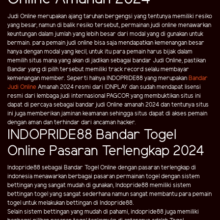
Judi Online merupakan ajang taruhan bergengsi yang tentunya memiliki resiko
yang besar, namun di balik resiko tersebut, permainan judi online menawarkan
keuntungan dalam jumlah yang lebih besar dari modal yang di gunakan untuk
bermain. para pemain judi online bisa saja mendapatkan kemenangan besar
hanya dengan modal yang kecil, untuk itu para pemain harus bijak dalam
memilih situs mana yang akan di jadikan sebagai bandar Judi Online, pastikan
Bandar yang di pilih tersebut memiliki track record selalu membayar
kemenangan member. Seperti halnya INDOPRIDE88 yang merupakan
Bandar
Judi Online
Amanah 2024 resmi dari IDNPLAY dan sudah mendapat lisensi
resmi dari lembaga judi internasional PAGCOR yang membuktikan situs ini
dapat di percaya sebagai bandar judi Online amanah 2024 dan tentunya situs
ini juga memberikan jaminan keamanan sehingga situs dapat di akses pemain
dengan aman dan terhindar dari ancaman hacker.
INDOPRIDE88 Bandar Togel
Online Pasaran Terlengkap 2024
Indopride88 sebagai Bandar Togel Online dengan pasaran terlengkap di
indonesia menawarkan berbagai pasaran permainan togel dengan sistem
bettingan yang sangat mudah di gunakan, Indopride88 memiliki sistem
bettingan togel yang sangat sederhana namun sangat membantu para pemain
togel untuk melakukan bettingan di Indopride88.
Selain sistem bettingan yang mudah di pahami, indopride88 juga memiliki