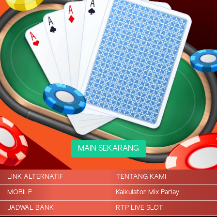
MAIN SEKARANG
LINK ALTERNATIF
TENTANG KAMI
MOBILE
Kalkulator Mix Parlay
JADWAL BANK
RTP LIVE SLOT